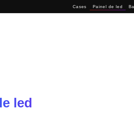
Cases
Painel de led
Ba
de led
entos.
tos de alta definição, para
how.