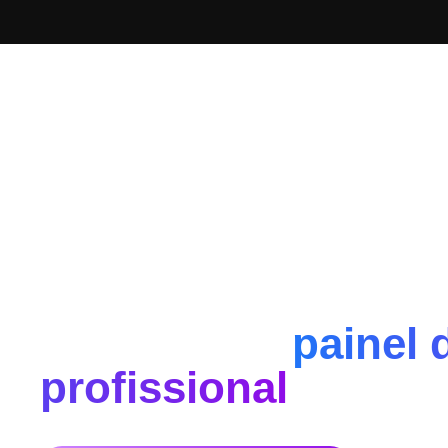
Locação de
painel 
profissional
para ev
Alugamos painel de led indoor ou outdoor para even
feiras , congressos, casamentos, aniversários e S